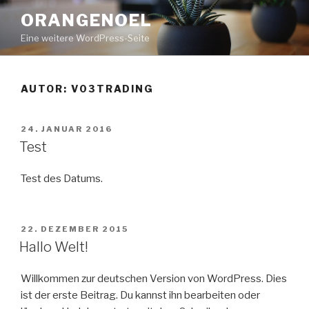
Zum
ORANGENOEL
Inhalt
Eine weitere WordPress-Seite
springen
AUTOR:
V03TRADING
VERÖFFENTLICHT
24. JANUAR 2016
AM
Test
Test des Datums.
VERÖFFENTLICHT
22. DEZEMBER 2015
AM
Hallo Welt!
Willkommen zur deutschen Version von WordPress. Dies
ist der erste Beitrag. Du kannst ihn bearbeiten oder